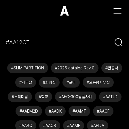
(주)아모스아인스가구
#SLIM PARTITION
#2025 catalog Rev.0
#관공서
#사무실
#회의실
#로비
#오픈형사무실
#스터디룸
#학교
#AEC-300납품사례
#AA12D
#AAEM2D
#AADK
#AAMT
#AACF
#AABC
#AACB
#AAMF
#AHDA