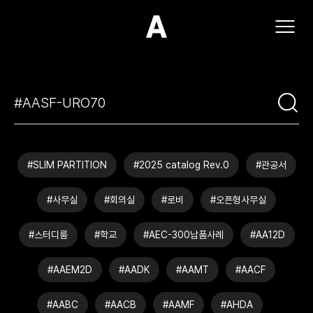
(주)아모스아인스가구
#SLIM PARTITION
#2025 catalog Rev.0
#관공서
#사무실
#회의실
#로비
#오픈형사무실
#스터디룸
#학교
#AEC-300납품사례
#AA12D
#AAEM2D
#AADK
#AAMT
#AACF
#AABC
#AACB
#AAMF
#AHDA