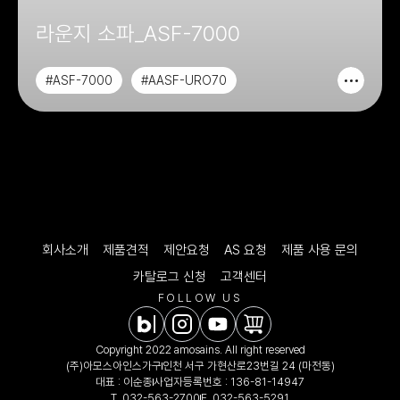
라운지 소파_ASF-7000
#ASF-7000
#AASF-URO70
#AASF-URO71
#CHAIR&SOFA
회사소개
제품견적
제안요청
AS 요청
제품 사용 문의
카탈로그 신청
고객센터
FOLLOW US
Copyright 2022 amosains. All right reserved
(주)아모스아인스가구
인천 서구 가현산로23번길 24 (마전동)
대표 : 이순종
사업자등록번호 : 136-81-14947
T.
032-563-2700
F. 032-563-5291