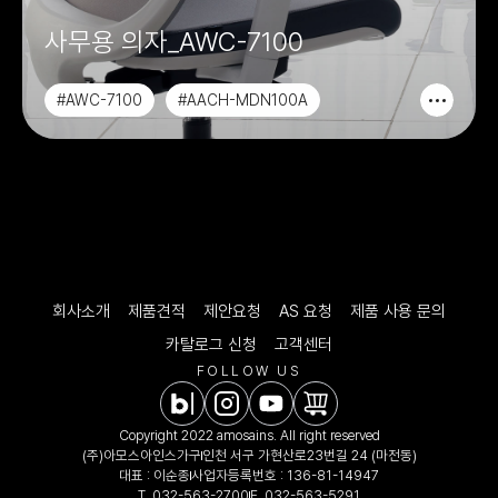
사무용 의자_AWC-7100
#AWC-7100
#AACH-MDN100A
#AACH-MDN200A
#AACH-MDN100
회사소개
제품견적
제안요청
AS 요청
제품 사용 문의
카탈로그 신청
고객센터
FOLLOW US
Copyright 2022 amosains. All right reserved
(주)아모스아인스가구
인천 서구 가현산로23번길 24 (마전동)
대표 : 이순종
사업자등록번호 : 136-81-14947
T.
032-563-2700
F. 032-563-5291