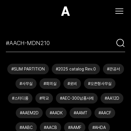
(주)아모스아인스가구
#SLIM PARTITION
#2025 catalog Rev.0
#관공서
#사무실
#회의실
#로비
#오픈형사무실
#스터디룸
#학교
#AEC-300납품사례
#AA12D
#AAEM2D
#AADK
#AAMT
#AACF
#AABC
#AACB
#AAMF
#AHDA