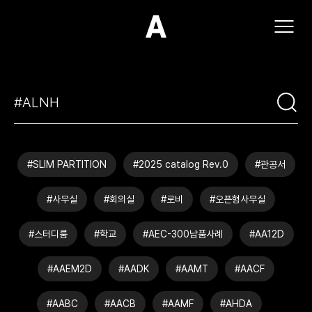
(주)아모스아인스가구
#SLIM PARTITION
#2025 catalog Rev.0
#관공서
#사무실
#회의실
#로비
#오픈형사무실
#스터디룸
#학교
#AEC-300납품사례
#AA12D
#AAEM2D
#AADK
#AAMT
#AACF
#AABC
#AACB
#AAMF
#AHDA