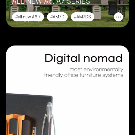
ALL NEW A6. A7 SERIES
#all new A6.7
#AM7D
#AM7DS
#ATS