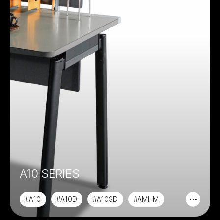
A10 SERIES
#A10
#A10D
#A10SD
#AMHM