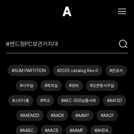
(주)아모스아인스가구
#SLIM PARTITION
#2025 catalog Rev.0
#관공서
#사무실
#회의실
#로비
#오픈형사무실
#스터디룸
#학교
#AEC-300납품사례
#AA12D
#AAEM2D
#AADK
#AAMT
#AACF
#AABC
#AACB
#AAMF
#AHDA