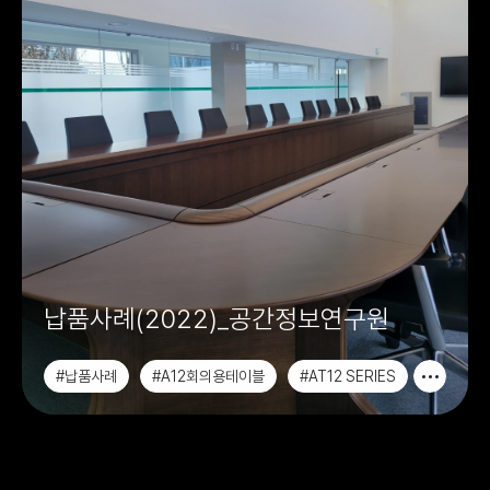
납품사례(2022)_공간정보연구원
#납품사례
#A12회의용테이블
#AT12 SERIES
#수강용테이블