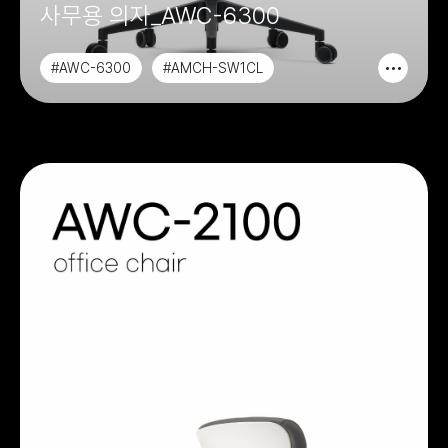
사무용 의자_AWC-6300
#AWC-6300
#AMCH-SW1CL
#AMCH-SW1CM
#AAOCH-SW1CL