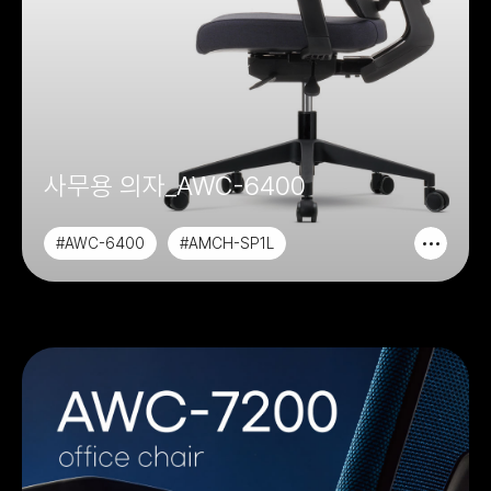
사무용 의자_AWC-6400
#AWC-6400
#AMCH-SP1L
#AMCH-SP1M
#AAOCH-SP1L