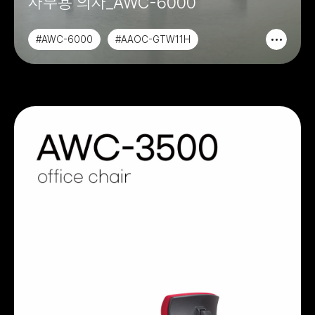
사무용 의자_AWC-6000
#AWC-6000
#AAOC-GTW11H
#AAOC-GTW11
#AAOC-GTW13