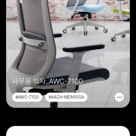
사무용 의자_AWC-7100
#AWC-7100
#AACH-MDN100A
#AACH-MDN200A
#AACH-MDN100