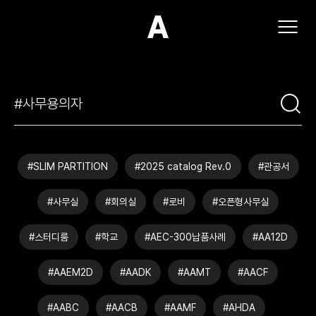
(주)아모스아인스가구
#SLIM PARTITION
#2025 catalog Rev.0
#관공서
#사무실
#회의실
#로비
#오픈형사무실
#스터디룸
#학교
#AEC-300납품사례
#AA12D
#AAEM2D
#AADK
#AAMT
#AACF
#AABC
#AACB
#AAMF
#AHDA