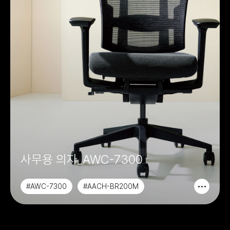
사무용 의자_AWC-7300
#AWC-7300
#AACH-BR200M
#AACH-BR050M
#AACH-BR200C