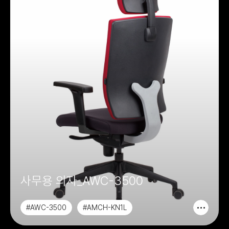
사무용 의자_AWC-3500
#AWC-3500
#AMCH-KN1L
#AMCH-KN1M
#ALCH-046