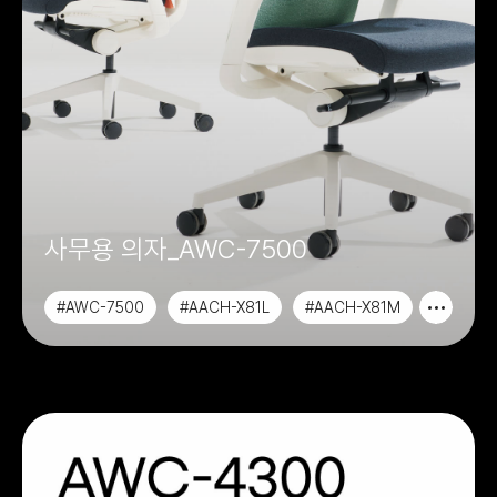
사무용 의자_AWC-7500
#AWC-7500
#AACH-X81L
#AACH-X81M
#CHAIR&SOFA