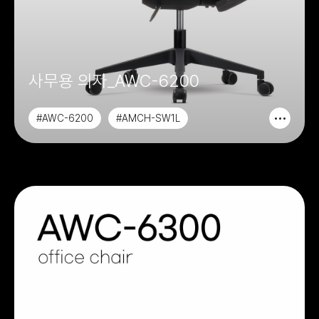
사무용 의자_AWC-6200
#AWC-6200
#AMCH-SW1L
#AMCH-SW1M
#AAOCH-SW1L