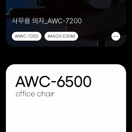
사무용 의자_AWC-7200
#AWC-7200
#AACH-D3HM
#AACH-D3M
#AACH-D3HS