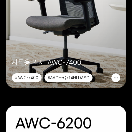
사무용 의자_AWC-7400
#AWC-7400
#AACH-Q714HLDASC
#AACH-Q705HLDAC
#AACH-Q705HLDAM