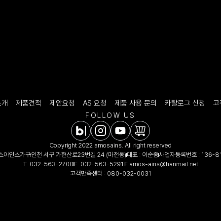
소개
제품견적
제안요청
AS 요청
제품 사용 문의
카탈로그 신청
고
FOLLOW US
Copyright 2022 amosains. All right reserved
모스아인스가구
인천 서구 가현산로23번길 24 (마전동)
대표 : 이순종
사업자등록번호 : 136-81
T.
032-563-2700
F. 032-563-5291
E.
amos-ains@hanmail.net
고객만족센터 :
080-032-0031