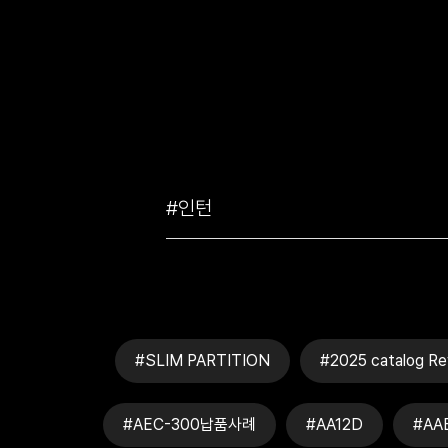
#SLIM PARTITION
#2025 catalog Re
#AEC-300납품사례
#AA12D
#AA