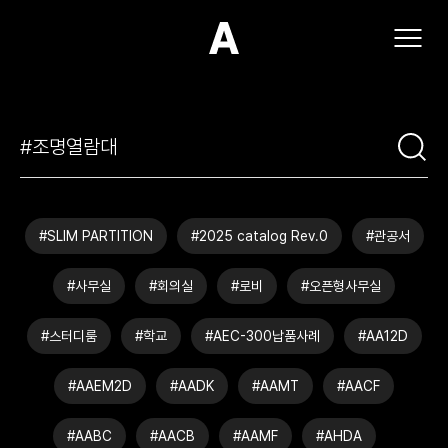
(주)아모스아인스가구
#SLIM PARTITION
#2025 catalog Rev.0
#관공서
#사무실
#회의실
#로비
#오픈형사무실
#스터디룸
#학교
#AEC-300납품사례
#AA12D
#AAEM2D
#AADK
#AAMT
#AACF
#AABC
#AACB
#AAMF
#AHDA