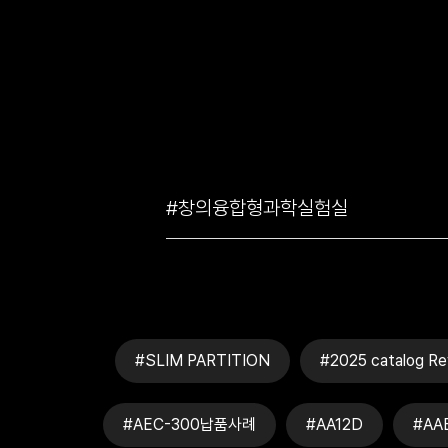
#SLIM PARTITION
#2025 catalog Re
#AEC-300납품사례
#AA12D
#AA