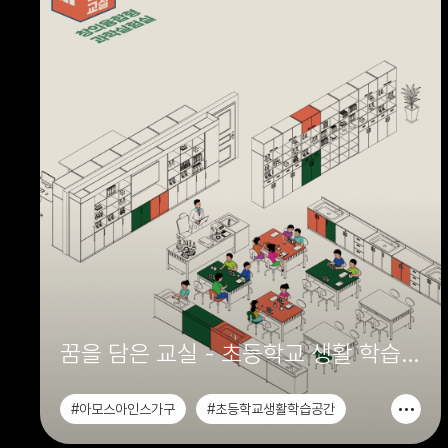
꿈을 담은 교실 - 초등학교 생활 학습
공간
#아모스아인스가구
#초등학교생활학습공간
#창의융합형과학실험실