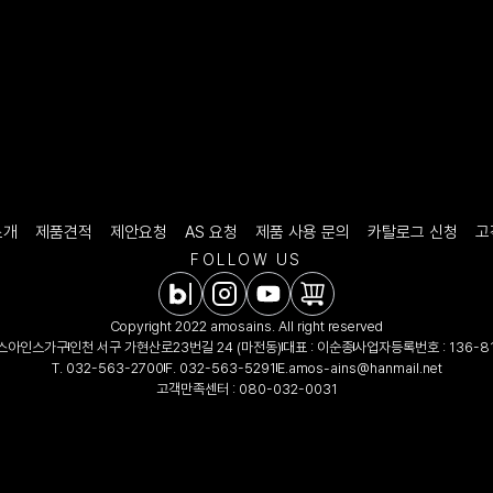
소개
제품견적
제안요청
AS 요청
제품 사용 문의
카탈로그 신청
고
FOLLOW US
Copyright 2022 amosains. All right reserved
모스아인스가구
인천 서구 가현산로23번길 24 (마전동)
대표 : 이순종
사업자등록번호 : 136-81
T.
032-563-2700
F. 032-563-5291
E.
amos-ains@hanmail.net
고객만족센터 :
080-032-0031