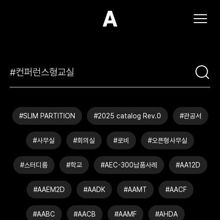
(주)아모스아인스가구
#SLIM PARTITION
#2025 catalog Rev.0
#관공서
#사무실
#회의실
#로비
#오픈형사무실
#스터디룸
#학교
#AEC-300납품사례
#AA12D
#AAEM2D
#AADK
#AAMT
#AACF
#AABC
#AACB
#AAMF
#AHDA