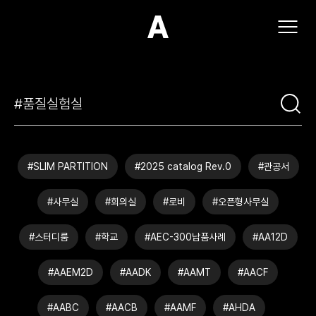
(주)아모스아인스가구
#SLIM PARTITION
#2025 catalog Rev.0
#관공서
#사무실
#회의실
#로비
#오픈형사무실
#스터디룸
#학교
#AEC-300납품사례
#AA12D
#AAEM2D
#AADK
#AAMT
#AACF
#AABC
#AACB
#AAMF
#AHDA