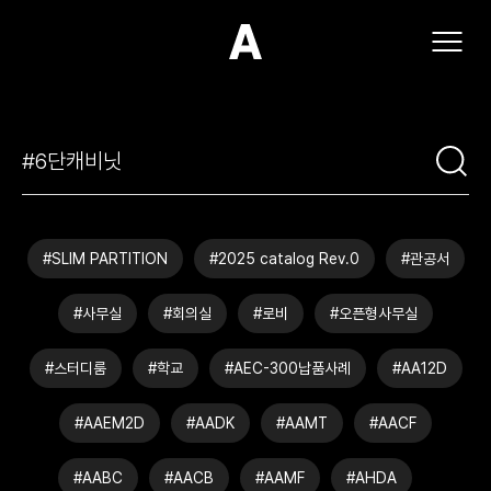
(주)아모스아인스가구
#SLIM PARTITION
#2025 catalog Rev.0
#관공서
#사무실
#회의실
#로비
#오픈형사무실
#스터디룸
#학교
#AEC-300납품사례
#AA12D
#AAEM2D
#AADK
#AAMT
#AACF
#AABC
#AACB
#AAMF
#AHDA