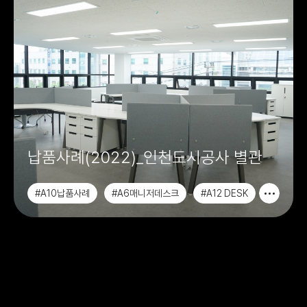
납품사례(2022)_인천도시공사 별관
#A10납품사례
#A6매니저데스크
#A12 DESK
#A6 MANAGER DESK