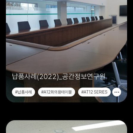
납품사례(2022)_공간정보연구원
#납품사례
#A12회의용테이블
#AT12 SERIES
#수강용테이블