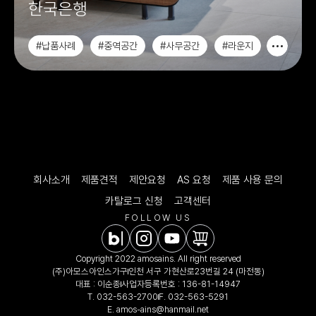
한국은행
#납품사례
#중역공간
#사무공간
#라운지
회사소개
제품견적
제안요청
AS 요청
제품 사용 문의
카탈로그 신청
고객센터
FOLLOW US
Copyright 2022 amosains. All right reserved
(주)아모스아인스가구
인천 서구 가현산로23번길 24 (마전동)
대표 : 이순종
사업자등록번호 : 136-81-14947
T.
032-563-2700
F. 032-563-5291
E.
amos-ains@hanmail.net