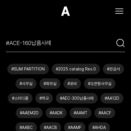
(주)아모스아인스가구
#SLIM PARTITION
#2025 catalog Rev.0
#관공서
#사무실
#회의실
#로비
#오픈형사무실
#스터디룸
#학교
#AEC-300납품사례
#AA12D
#AAEM2D
#AADK
#AAMT
#AACF
#AABC
#AACB
#AAMF
#AHDA