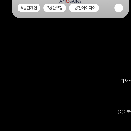
돌봄교실.회의실
#공간제안
#공간유형
#공간아이디어
#WEE클래스
회사
(주)아