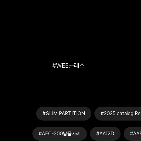
#SLIM PARTITION
#2025 catalog Re
#AEC-300납품사례
#AA12D
#AA