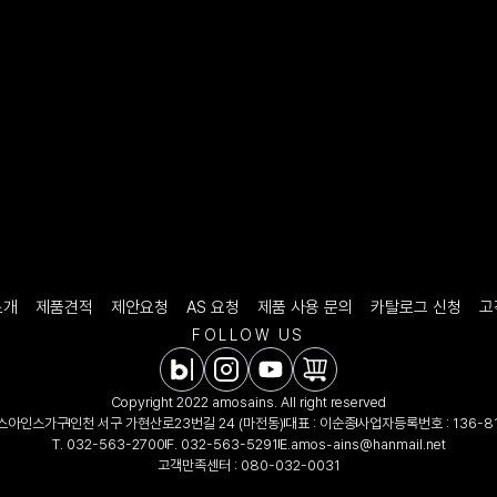
소개
제품견적
제안요청
AS 요청
제품 사용 문의
카탈로그 신청
고
FOLLOW US
Copyright 2022 amosains. All right reserved
모스아인스가구
인천 서구 가현산로23번길 24 (마전동)
대표 : 이순종
사업자등록번호 : 136-81
T.
032-563-2700
F. 032-563-5291
E.
amos-ains@hanmail.net
고객만족센터 :
080-032-0031